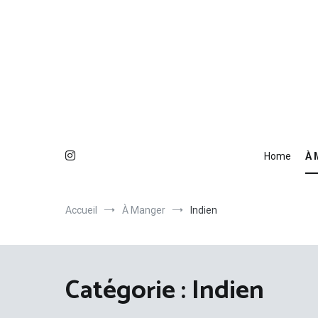
Aller
au
contenu
Home
À 
Accueil
À Manger
Indien
Catégorie :
Indien