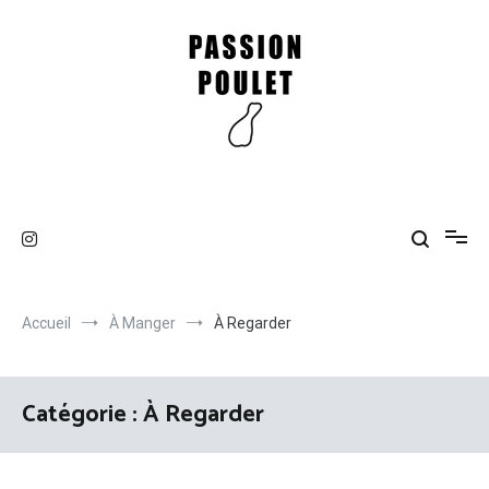
Aller
au
contenu
Passion Poulet
Du poulet, du poulet !
Accueil
À Manger
À Regarder
Catégorie :
À Regarder