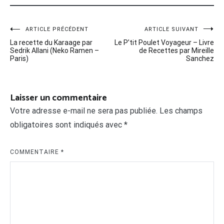
Navigation
ARTICLE PRÉCÉDENT
ARTICLE SUIVANT
La recette du Karaage par
Le P’tit Poulet Voyageur – Livre
de
Sedrik Allani (Neko Ramen –
de Recettes par Mireille
Paris)
Sanchez
l’article
Laisser un commentaire
Votre adresse e-mail ne sera pas publiée.
Les champs
obligatoires sont indiqués avec
*
COMMENTAIRE
*