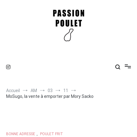
Aller
au
contenu
Passion Poulet
Du poulet, du poulet !
Accueil
AM
03
11
MoSugo, la vente à emporter par Mory Sacko
BONNE ADRESSE
,
POULET FRIT