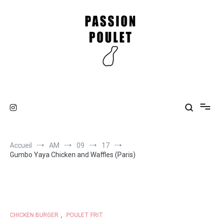
Aller
au
contenu
Passion Poulet
Du poulet, du poulet !
Accueil
AM
09
17
Gumbo Yaya Chicken and Waffles (Paris)
CHICKEN BURGER
,
POULET FRIT