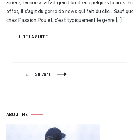
arrière, l’annonce a fait grand bruit en quelques heures. En
effet, il s’agit du genre de news qui fait du clic… Sauf que
chez Passion Poulet, c’est typiquement le genre […]
LIRE LA SUITE
Navigation
Page
Page
1
2
Suivant
des
articles
ABOUT ME